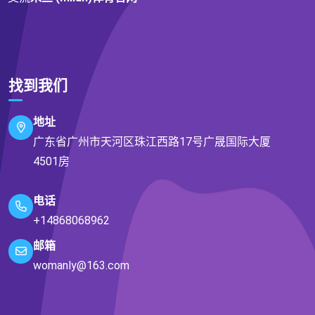
找到我们
地址
广东省广州市天河区珠江西路17号广晟国际大厦
4501房
电话
+14868068962
邮箱
womanly@163.com