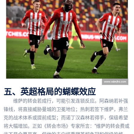
五、英超格局的蝴蝶效应
维萨的转会若成行，可能引发连锁反应。阿森纳若补强
锋线，将直接威胁曼城的卫冕地位；热刺若签下维萨，弗兰
克的战术体系或提前成型；而诺丁汉森林若得手，保级希望
将大幅增加。正如《转会市场》专家所言：“维萨的转会费或