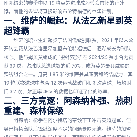
刚刚结束的赛季中以 19 粒英超进球成为转会市场的香饽
饽，而他的去留将直接影响布伦特福德的重建计划。
一、维萨的崛起：从法乙新星到英
超锋霸
维萨的职业生涯起步于法国低级别联赛，2021 年以未公
开转会费从法乙洛里昂加盟布伦特福德后，逐渐成长为球队
核心。他与姆贝莫组成的 “蜜蜂双煞” 在 2024/25 赛季合力贡
献 39 球，占球队总进球数的近 70%，成为英超最具威胁的
锋线组合之一。身高 1.85 米的维萨兼具速度和终结能力，其
19 粒联赛进球中包含 12 次运动战破门和 3 次点球，场均射
门 3.2 次、射正率 48% 的数据也印证了他的效率。
二、三方竞逐：阿森纳补强、热刺
重建、森林保级
阿森纳：枪手在阿尔特塔的带领下正冲击英超冠军，但
奥巴梅扬离队后锋线深度不足的问题暴露无遗。维萨的加盟