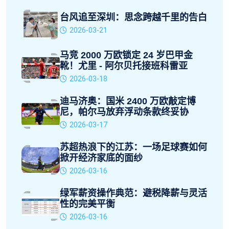
台风追至深圳：思念跨越千里的告白
2026-03-21
马竞 2000 万欧锁定 24 岁巴甲金
靴！尤里 - 阿尔贝托接班科雷亚
2026-03-18
迪马济奥：国米 2400 万欧敲定博
尼，帕尔马放弃浮动条款终妥协
2026-03-17
苏超热浪下的江苏：一场足球赛如何
掀开经济家底的面纱
2026-03-16
绿军薪资操作典范：避税降薪与灵活
性的完美平衡
2026-03-16