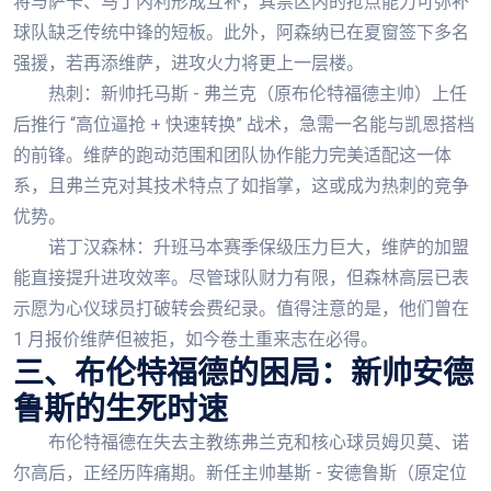
将与萨卡、马丁内利形成互补，其禁区内的抢点能力可弥补
球队缺乏传统中锋的短板。此外，阿森纳已在夏窗签下多名
强援，若再添维萨，进攻火力将更上一层楼。
热刺：新帅托马斯 - 弗兰克（原布伦特福德主帅）上任
后推行 “高位逼抢 + 快速转换” 战术，急需一名能与凯恩搭档
的前锋。维萨的跑动范围和团队协作能力完美适配这一体
系，且弗兰克对其技术特点了如指掌，这或成为热刺的竞争
优势。
诺丁汉森林：升班马本赛季保级压力巨大，维萨的加盟
能直接提升进攻效率。尽管球队财力有限，但森林高层已表
示愿为心仪球员打破转会费纪录。值得注意的是，他们曾在
1 月报价维萨但被拒，如今卷土重来志在必得。
三、布伦特福德的困局：新帅安德
鲁斯的生死时速
布伦特福德在失去主教练弗兰克和核心球员姆贝莫、诺
尔高后，正经历阵痛期。新任主帅基斯 - 安德鲁斯（原定位