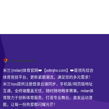
米兰·(milan)体育官网👑【xdmjhs.com】👑是领先综合
体育竞技平台，更新紧跟潮流，满足您的多元需求！
米兰tiyu提供注册登录云端同步，手机版/网页版地址
互通，全终端覆盖无忧，随时随地畅享赛事。milan体
育致力于创新体育服务，打造专业舞台，激发运动潜
能，让每一份热爱都闪耀光芒！