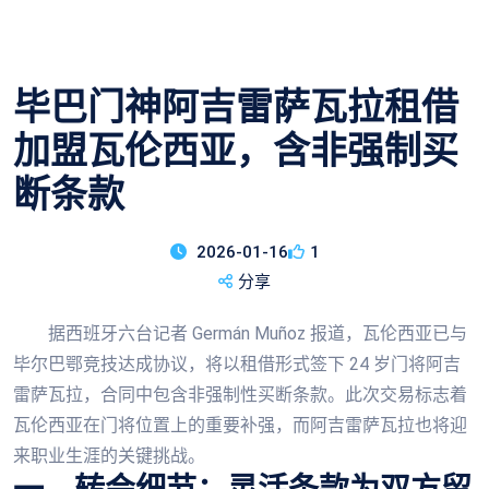
毕巴门神阿吉雷萨瓦拉租借
加盟瓦伦西亚，含非强制买
断条款
2026-01-16
1
分享
据西班牙六台记者 Germán Muñoz 报道，瓦伦西亚已与
毕尔巴鄂竞技达成协议，将以租借形式签下 24 岁门将阿吉
雷萨瓦拉，合同中包含非强制性买断条款。此次交易标志着
瓦伦西亚在门将位置上的重要补强，而阿吉雷萨瓦拉也将迎
来职业生涯的关键挑战。