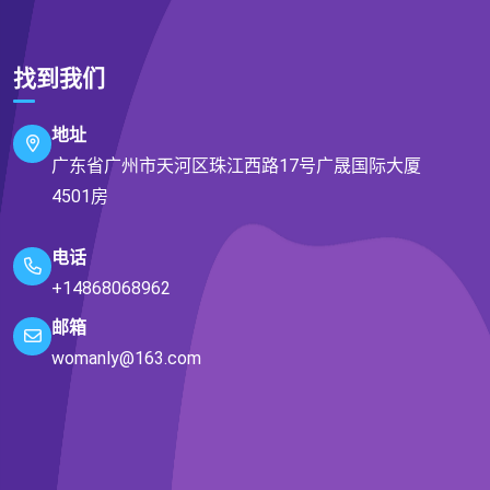
找到我们
地址
广东省广州市天河区珠江西路17号广晟国际大厦
4501房
电话
+14868068962
邮箱
womanly@163.com