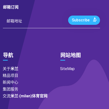
邮箱订阅
Subscribe
导航
网站地图
关于
米兰
SiteMap
精品项目
新闻中心
集团服务
交流
米兰·(milan)体育官网