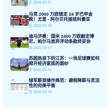
2026-03-21
马竞 2000 万欧锁定 24 岁巴甲金
靴！尤里 - 阿尔贝托接班科雷亚
2026-03-18
迪马济奥：国米 2400 万欧敲定博
尼，帕尔马放弃浮动条款终妥协
2026-03-17
苏超热浪下的江苏：一场足球赛如何
掀开经济家底的面纱
2026-03-16
绿军薪资操作典范：避税降薪与灵活
性的完美平衡
2026-03-16